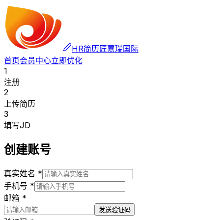
HR简历匠
嘉瑞国际
首页
会员中心
立即优化
1
注册
2
上传简历
3
填写JD
创建账号
真实姓名 *
手机号 *
邮箱 *
发送验证码