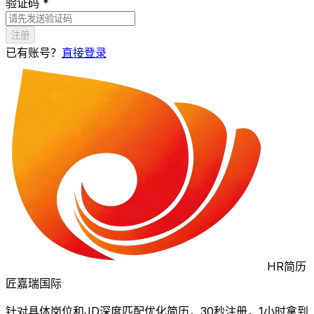
验证码 *
注册
已有账号？
直接登录
HR简历
匠
嘉瑞国际
针对具体岗位和JD深度匹配优化简历，30秒注册，1小时拿到