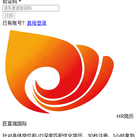
验证码 *
注册
已有账号？
直接登录
HR简历
匠
嘉瑞国际
针对具体岗位和JD深度匹配优化简历，30秒注册，1小时拿到