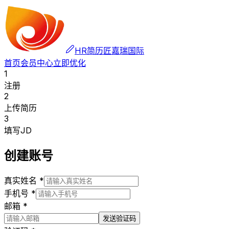
HR简历匠
嘉瑞国际
首页
会员中心
立即优化
1
注册
2
上传简历
3
填写JD
创建账号
真实姓名 *
手机号 *
邮箱 *
发送验证码